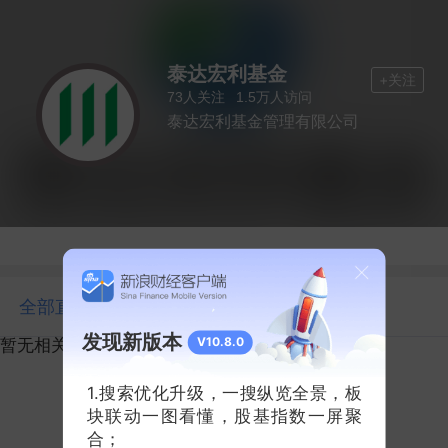
泰达宏利基金
+关注
人关注
人访问
73
1.5万
泰达宏利基金管理有限公司
全部直播
发现新版本
V10.8.0
暂无相关直播
1.搜索优化升级，一搜纵览全景，板
块联动一图看懂，股基指数一屏聚
合；