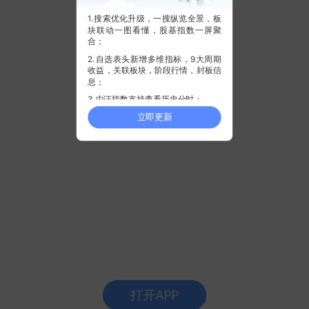
1.搜索优化升级，一搜纵览全景，板
块联动一图看懂，股基指数一屏聚
合；
2.自选表头新增多维指标，9大周期
收益，关联板块，阶段行情，封板信
息；
3.中证指数支持查看历史分时；
立即更新