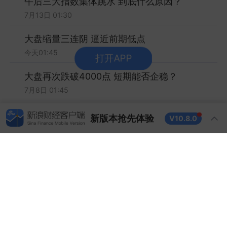
午后三大指数集体跳水 到底什么原因？
7月13日 01:30
大盘缩量三连阴 逼近前期低点
今天01:45
大盘再次跌破4000点 短期能否企稳？
7月8日 01:45
指数波动加大 “小暑”是否会变盘？
新版本抢先体验
V10.8.0
7月7日 01:45
机器人 军工双主线反弹 谁是新龙头？
7月6日 01:45
AI产业链集体下跌 老登股春天来了？
发现新版本
V10.8.0
7月3日 01:45
大金融领涨 指数分化依然明显
1.搜索优化升级，一搜纵览全景，板块联动一