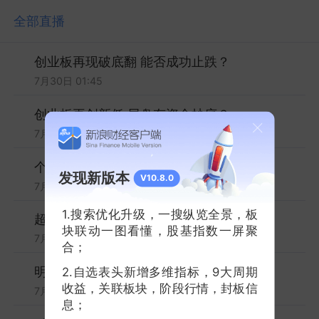
全部直播
创业板再现破底翻 能否成功止跌？
7月30日 01:45
创业板再创新低 尾盘有资金抄底？
7月29日 01:45
个股形成普跌行情 能否止跌
发现新版本
V10.8.0
7月27日 01:45
1.搜索优化升级，一搜纵览全景，板
超跌板块迎来普涨 行情进入修复期
块联动一图看懂，股基指数一屏聚
7月24日 01:45
合；
明日“大暑”节气 大盘能否回补缺口？
2.自选表头新增多维指标，9大周期
收益，关联板块，阶段行情，封板信
7月23日 01:30
息；