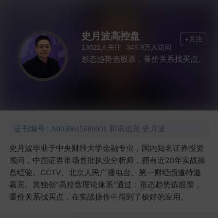
史月波高控盘
+关注
人关注
人访问
13021
346.9万
形态趋势选股票，量价关系找买点。
证书编号 : A0030615080001 和讯信息 史月波
史月波毕业于中央财经大学金融专业，国内知名证券投资
顾问，中国证券市场首批执业分析师，拥有近20年实战操
盘经验。CCTV、北京人民广播电台、第一财经频道特邀
嘉宾。其独创“高控盘理论体系”通过：形态趋势选股票，
量价关系找买点，在实战操作中得到了极好的应用。