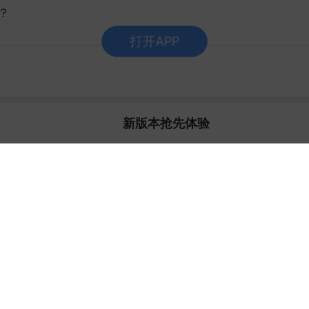
？
新版本抢先体验
界点？
发现新版本
V10.8.0
1.搜索优化升级，一搜纵览全景，板块联动一
图看懂，股基指数一屏聚合；