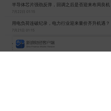
半导体芯片强劲反弹，回调之后是否迎来布局良机
7月22日 01:15
用电负荷连破纪录，电力行业迎来量价齐升机遇？
7月21日 01:15
人形机器人提速催化，产业或迈入量价齐升阶段？
7月20日 01:25
七款手机端侧AI已备案，消费电子迎新机遇？
7月17日 01:27
脑机接口首张处方在上海开出，产业化正在跨越临
7月16日 01:15
PCB中报预告亮眼，产业链拉货节奏提速？
7月15日 01:25