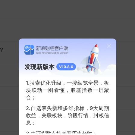
？
发现新版本
V10.8.0
1.搜索优化升级，一搜纵览全景，板
块联动一图看懂，股基指数一屏聚
合；
2.自选表头新增多维指标，9大周期
收益，关联板块，阶段行情，封板信
息；
3.中证指数支持查看历史分时；