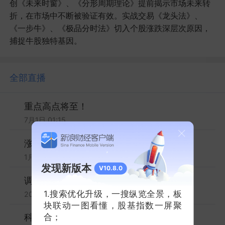
创《未来时窗》、《分形周期理论》提前揭示市场未来转
折，在市场中不断被验证有效。实战交易《龙头法》、
《一步牛》、《极品分时法》切入个股涨跌深层次原因，
捕捉牛股独特基因。
全部直播
重点高点将至！
7月1日 01:15
涨停咋还叫踏空？
1月13日 01:00
发现新版本
V10.8.0
调整进入低区
1.搜索优化升级，一搜纵览全景，板
2025年 10月20日 01:15
块联动一图看懂，股基指数一屏聚
科技主线与产业革命
合；