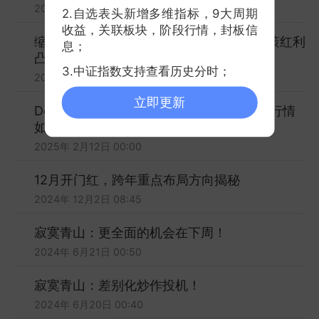
2025年 8月21日 01:15
2.自选表头新增多维指标，9大周期
收益，关联板块，阶段行情，封板信
缩量调整下的 5 大投资主线，贵金属与政策红利
息；
凸显
3.中证指数支持查看历史分时；
2025年 3月31日 01:00
立即更新
DeepSeek催生科技牛纵深发展，A股春躁行情
如何擒牛
2025年 2月12日 00:00
12月开门红，跨年重点布局方向揭秘
2024年 12月2日 08:45
寂寞青山：更全面的机会在下周！
2024年 6月21日 00:50
寂寞青山：差别化炒作投机！
2024年 6月20日 00:40