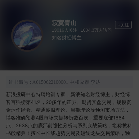
寂寞青山
+关注
人关注
人访问
19016
1604.3万
知名财经博主
证书编号 : A0150622100001 中和应泰 李达
新浪投研中心特聘培训专家，新浪知名财经博主，财经博
客百强榜第41名，20多年的证券、期货实盘交易，规模资
金运作经验。精通波浪理论、周期理论等预测市场方法，
博客准确预测A股市场关键转折数百次，重要底部1664
点、2638点的底部前瞻性分析与系列实战策略，堪称教科
书般精典！擅长中长线趋势交易及短线龙头交易策略，独